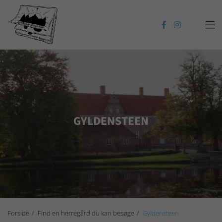

GYLDENSTEEN
Forside
Find en herregård du kan besøge
Gyldensteen