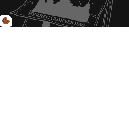
Find en herregård du kan besøge
Om herregårdenes dag
Herregårdsdage for skoler