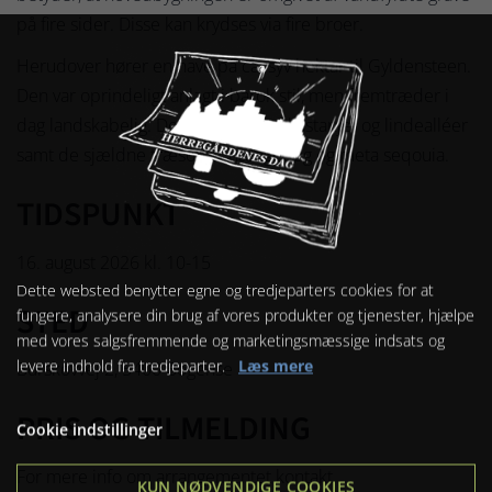
på fire sider. Disse kan krydses via fire broer.
Herudover hører en have på ca. syv hektar til Gyldensteen.
Den var oprindeligt anlagt i barok stil, men fremtræder i
dag landskabelig. Den er prydet af kastanje- og lindealléer
samt de sjældne træsorter hængebøg og meta seqouia.
TIDSPUNKT
16. august 2026 kl. 10-15
Dette websted benytter egne og tredjeparters cookies for at
STED
fungere, analysere din brug af vores produkter og tjenester, hjælpe
med vores salgsfremmende og marketingsmæssige indsats og
levere indhold fra tredjeparter.
Læs mere
Burskovvej 2, 5400 Bogense
PRIS OG TILMELDING
Cookie indstillinger
For mere info om arrangementet kontakt
KUN NØDVENDIGE COOKIES