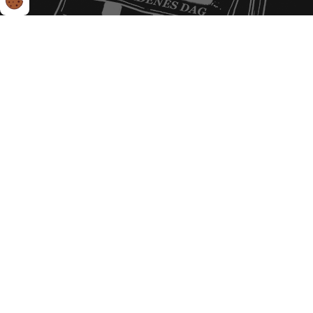
Find en herregård du kan besøge
Om herregårdenes dag
Herregårdsdage for skoler
For herregårdsejere
Kontakt