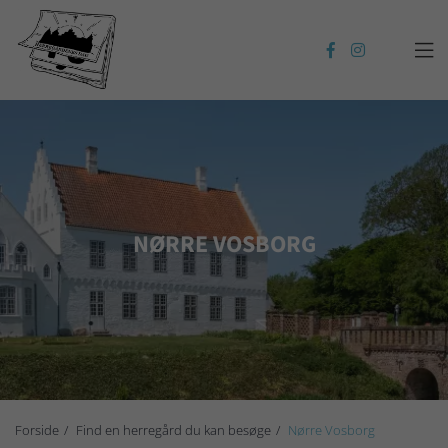

NØRRE VOSBORG
Forside
Find en herregård du kan besøge
Nørre Vosborg