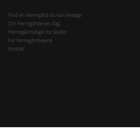
Find en herregård du kan besøge
Om herregårdenes dag
Herregårdsdage for skoler
For herregårdsejere
Kontakt