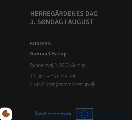
HERREGÅRDENES DAG
3. SØNDAG I AUGUST
KONTAKT:
Gammel Estrup
Randersvej 2, 8963 Auning
Tlf. nr.: (+45) 8648 3001
E-Mail:
post@gammelestrup.dk