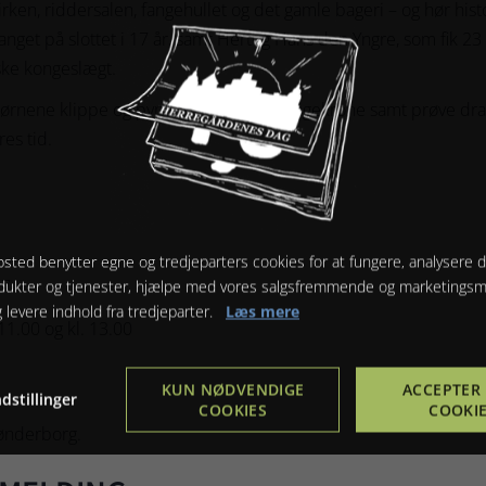
rken, riddersalen, fangehullet og det gamle bageri – og hør his
fanget på slottet i 17 år, samt Hertug Hans den Yngre, som fik 23 
ke kongeslægt.
rnene klippe og pynte deres egen kongekrone samt prøve dragt
es tid.
sted benytter egne og tredjeparters cookies for at fungere, analysere d
17
dukter og tjenester, hjælpe med vores salgsfremmende og marketings
g levere indhold fra tredjeparter.
Læs mere
 11.00 og kl. 13.00
KUN NØDVENDIGE
ACCEPTER 
dstillinger
COOKIES
COOKI
ønderborg.