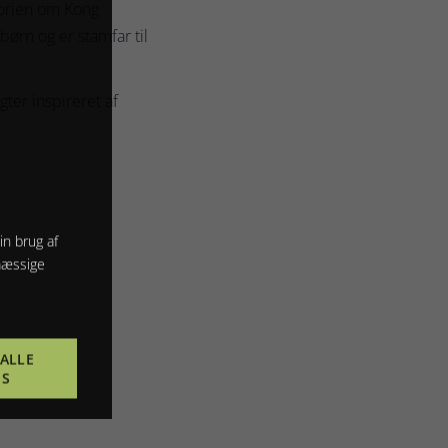
torien om Kong
børn og er stamfar til
er inspireret af
in brug af
mæssige
ALLE
ES