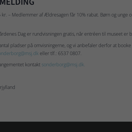
LMELDING
115 kr. – Medlemmer af Ældresagen får 10% rabat. Børn og unge op 
årdenes Dag er rundvisningen gratis, når entréen til museet er b
ntal pladser på omvisningerne, og vi anbefaler derfor at booke 
onderborg@msj.dk
eller tlf.: 6537 0807.
rangementet kontakt
sonderborg@msj.dk.
jylland