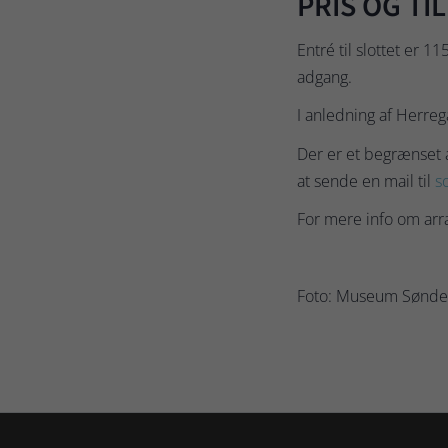
PRIS OG TI
Entré til slottet er 
adgang.
I anledning af Herreg
Der er et begrænset a
at sende en mail til
s
For mere info om ar
Foto: Museum Sønder