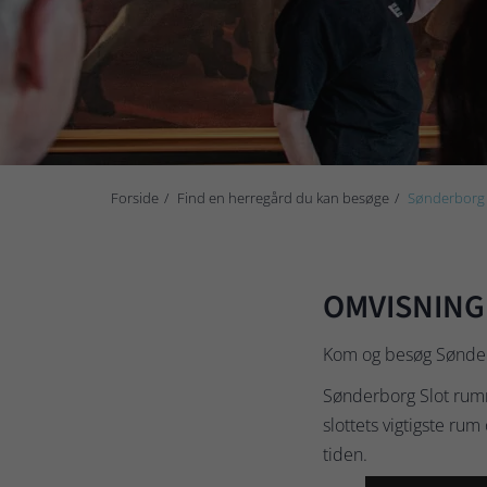
Forside
Find en herregård du kan besøge
Sønderborg 
OMVISNING 
Kom og besøg Sønder
Sønderborg Slot rumm
slottets vigtigste r
tiden.