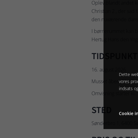
Oplev blandt andet ki
Christian 2., der sad 
den nuværende dans
I børnerummet kan bø
Hertug Hans den Yngr
TIDSPUNKT
16. august 2026
Dette web
Musset åbent kl. 10-
vores pro
indsats o
Omvisning starter kl.
STED
Cookie in
Sønderbro 1, 6400 S