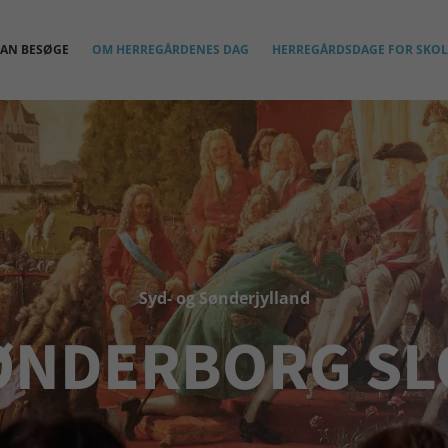
KAN BESØGE
OM HERREGÅRDENES DAG
HERREGÅRDSDAGE FOR SKOL
Syd- og Sønderjylland
ØNDERBORG SL