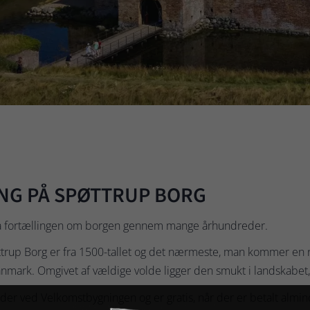
NG PÅ SPØTTRUP BORG
å fortællingen om borgen gennem mange århundreder.
up Borg er fra 1500-tallet og det nærmeste, man kommer en r
mark. Omgivet af vældige volde ligger den smukt i landskabet, 
r ved Velkomstbygningen og er gratis, når der er betalt alminde