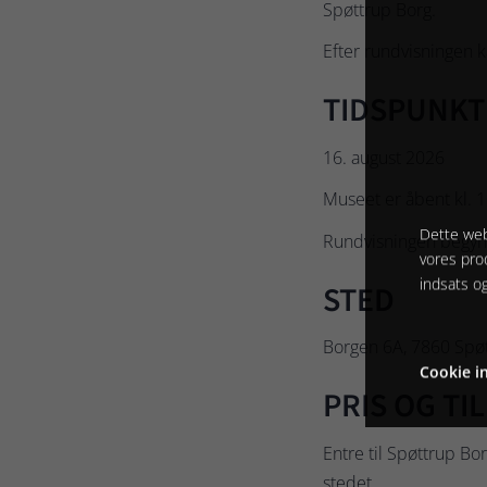
Spøttrup Borg.
Efter rundvisningen 
TIDSPUNKT
16. august 2026
Museet er åbent kl. 1
Dette web
Rundvisningen begynd
vores pro
indsats o
STED
Borgen 6A, 7860 Spøt
Cookie in
PRIS OG TI
Entre til Spøttrup Bo
stedet.