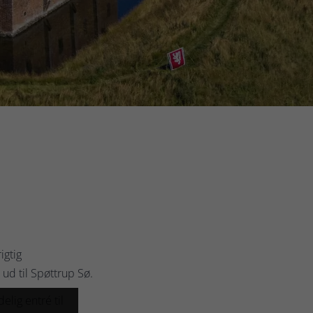
igtig
ud til Spøttrup Sø.
lig entré til