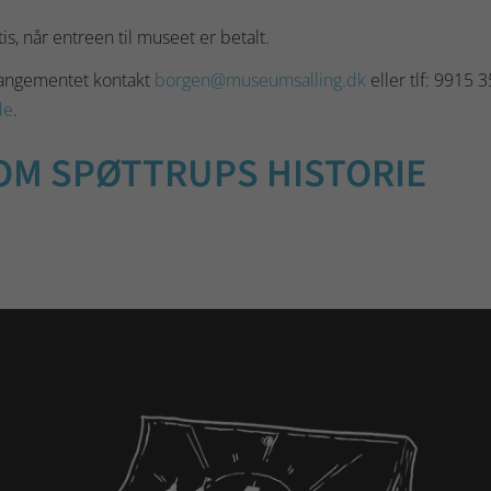
s, når entreen til museet er betalt.
rangementet kontakt
borgen@museumsalling.dk
eller tlf: 9915 
de
.
OM SPØTTRUPS HISTORIE