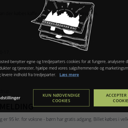
kan der købes kaffe og kage i Velkomstbygningen.
0-17.
sted benytter egne og tredjeparters cookies for at fungere, analysere d
er kl. 11.
dukter og tjenester, hjælpe med vores salgsfremmende og marketings
g levere indhold fra tredjeparter.
Læs mere
trup.
KUN NØDVENDIGE
ACCEPTER 
dstillinger
COOKIES
COOKI
LMELDING
rg er 95 kr. for voksne - børn har gratis adgang. Billet købes i 