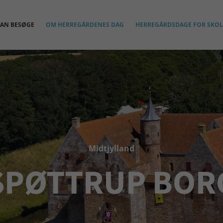
KAN BESØGE
OM HERREGÅRDENES DAG
HERREGÅRDSDAGE FOR SKOL
Midtjylland
SPØTTRUP BOR