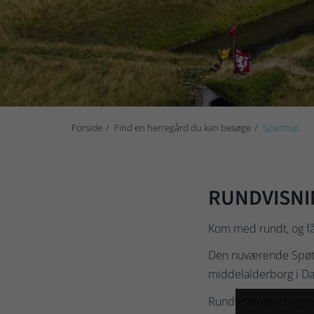
Forside
Find en herregård du kan besøge
Spøttrup
RUNDVISNI
Kom med rundt, og f
Den nuværende Spøttr
middelalderborg i Dan
Rundvisningen begynde