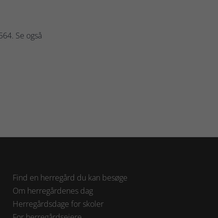
3564. Se også
Find en herregård du kan besøge
Om herregårdenes dag
Herregårdsdage for skoler
For herregårdsejere