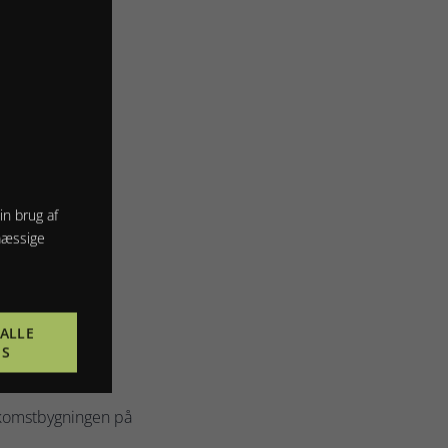
in brug af
mæssige
ALLE
ES
velkomstbygningen på