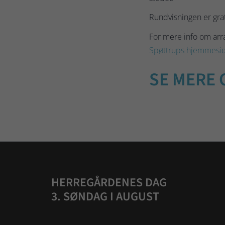
Rundvisningen er grati
For mere info om ar
Spøttrups hjemmesi
SE MERE 
HERREGÅRDENES DAG
3. SØNDAG I AUGUST